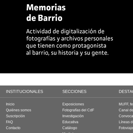
INSTITUCIONALES
SECCIONES
DESTA
Inicio
Exposiciones
MUFF, fes
Quiénes somos
Fotografías del CdF
Canal d
Suscripción
Investigación
Convoca
FAQ
Educativa
Líneas d
Contacto
Catálogo
Fotoviaj