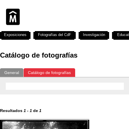
Exposiciones
Fotografías del CdF
Investigación
Educat
Catálogo de fotografías
General
Catálogo de fotografías
Resultados
1
-
1
de
1