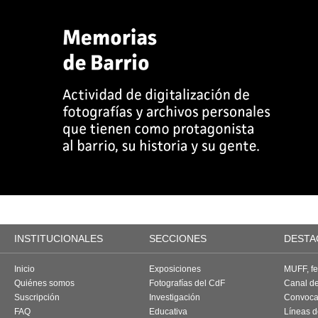
INSTITUCIONALES
SECCIONES
DESTA
Inicio
Exposiciones
MUFF, fes
Quiénes somos
Fotografías del CdF
Canal d
Suscripción
Investigación
Convoca
FAQ
Educativa
Líneas d