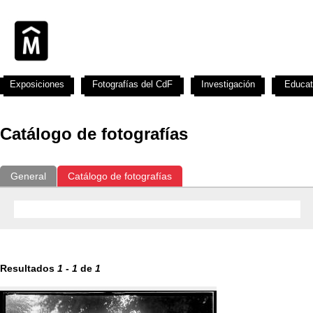
Exposiciones
Fotografías del CdF
Investigación
Educat
Catálogo de fotografías
General
Catálogo de fotografías
Resultados
1
-
1
de
1