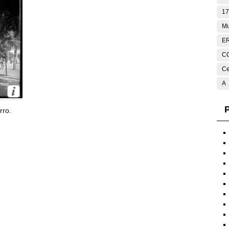
17
Mu
E
C
Ce
A
P
rro.