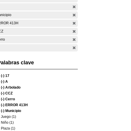
nicipio
RROR 413H
CZ
rro
alabras clave
(-)
17
(-)
A
(-)
Arbolado
(-)
CCZ
(-)
Cerro
(-)
ERROR 413H
(-)
Municipio
Juego (1)
Niño (1)
Plaza (1)