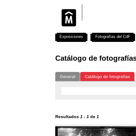
Exposiciones
Fotografías del CdF
Catálogo de fotografía
General
Catálogo de fotografías
Resultados
1
-
1
de
1