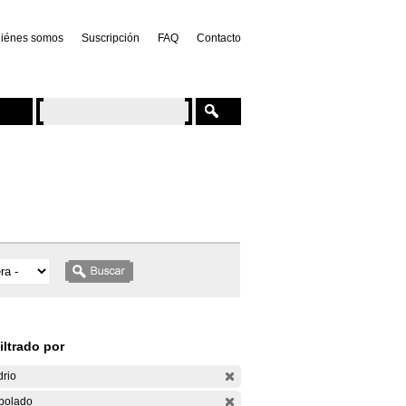
iénes somos
Suscripción
FAQ
Contacto
iltrado por
drio
bolado