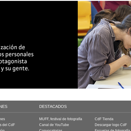
NES
DESTACADOS
nes
MUFF, festival de fotografía
CdF Tienda
as del CdF
Canal de YouTube
Descargar logo CdF
ión
Convocatorias
Escuelas de fotografía