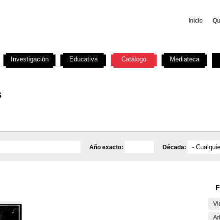
Inicio
Qu
Investigación
Educativa
Catálogo
Mediateca
s
Año exacto:
Década:
F
Vi
Ar