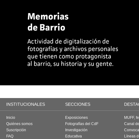
INSTITUCIONALES
SECCIONES
DESTA
Inicio
Exposiciones
MUFF, fes
Quiénes somos
Fotografías del CdF
Canal d
Suscripción
Investigación
Convoca
FAQ
Educativa
Líneas d