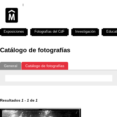
Exposiciones
Fotografías del CdF
Investigación
Educat
Catálogo de fotografías
General
Catálogo de fotografías
Resultados
1
-
1
de
1