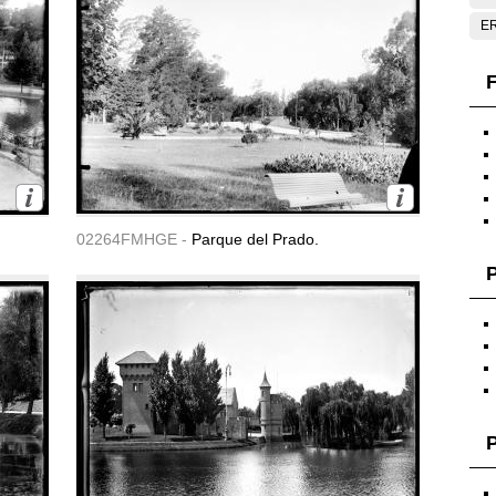
E
F
02264FMHGE -
Parque del Prado.
P