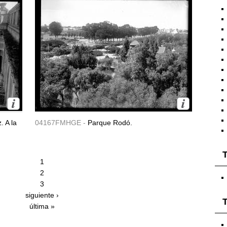
 A la
04167FMHGE -
Parque Rodó.
T
1
2
3
siguiente ›
T
última »