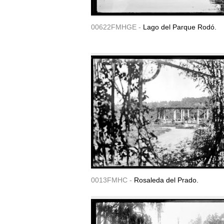
00622FMHGE -
Lago del Parque Rodó.
0013FMHC -
Rosaleda del Prado.