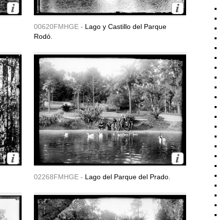
00620FMHGE -
Lago y Castillo del Parque
Rodó.
02268FMHGE -
Lago del Parque del Prado.