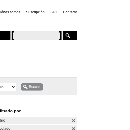
iénes somos
Suscripción
FAQ
Contacto
iltrado por
drio
bolado