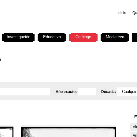
Inicio
Qu
Investigación
Educativa
Catálogo
Mediateca
s
Año exacto:
Década:
F
Vi
Ar