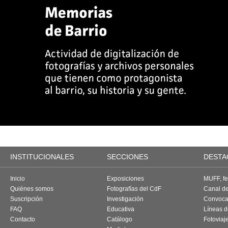
INSTITUCIONALES
SECCIONES
DESTA
Inicio
Exposiciones
MUFF, fes
Quiénes somos
Fotografías del CdF
Canal d
Suscripción
Investigación
Convoca
FAQ
Educativa
Líneas d
Contacto
Catálogo
Fotoviaj