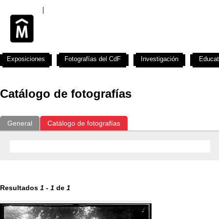
Exposiciones
Fotografías del CdF
Investigación
Educat
Catálogo de fotografías
General
Catálogo de fotografías
Resultados
1
-
1
de
1