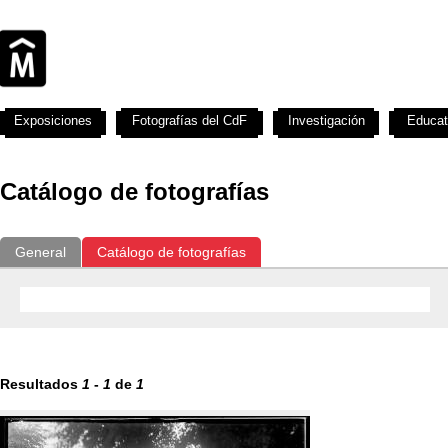
Exposiciones
Fotografías del CdF
Investigación
Educat
Catálogo de fotografías
General
Catálogo de fotografías
Resultados
1
-
1
de
1