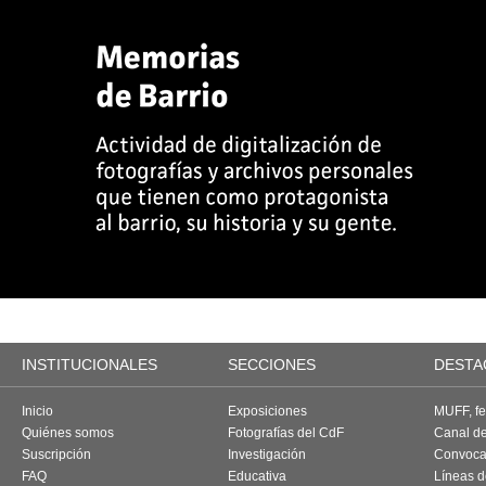
INSTITUCIONALES
SECCIONES
DESTA
Inicio
Exposiciones
MUFF, fes
Quiénes somos
Fotografías del CdF
Canal d
Suscripción
Investigación
Convoca
FAQ
Educativa
Líneas d