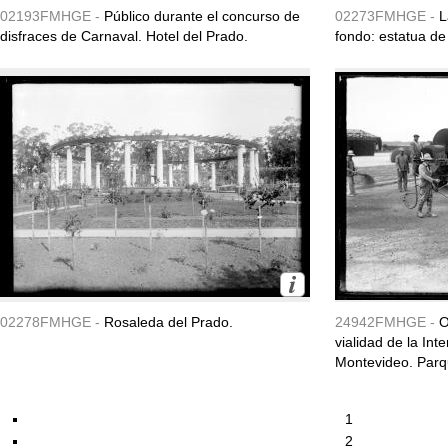
02193FMHGE -
Público durante el concurso de
02273FMHGE -
L
disfraces de Carnaval. Hotel del Prado.
fondo: estatua d
02278FMHGE -
Rosaleda del Prado.
24942FMHGE -
O
vialidad de la In
Montevideo. Parq
1
2