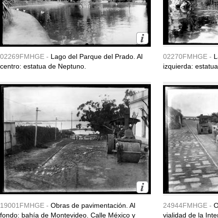
02269FMHGE -
Lago del Parque del Prado. Al
02270FMHGE -
L
centro: estatua de Neptuno.
izquierda: estatu
19001FMHGE -
Obras de pavimentación. Al
24944FMHGE -
O
fondo: bahía de Montevideo. Calle México y
vialidad de la In