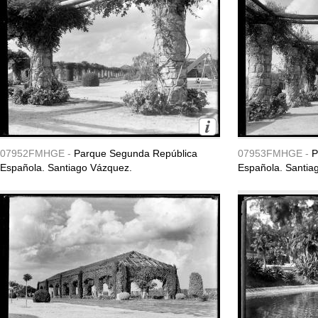
07952FMHGE -
Parque Segunda República
07953FMHGE -
P
Española. Santiago Vázquez.
Española. Santia