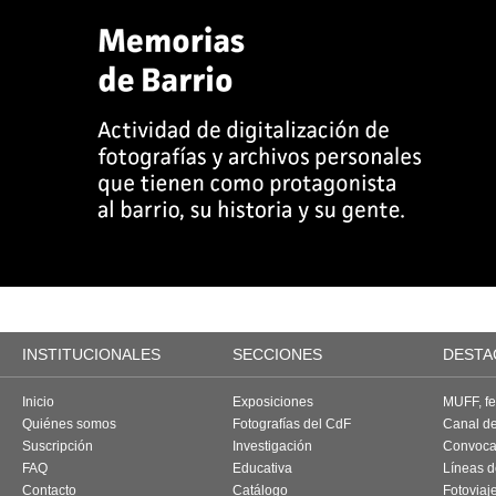
INSTITUCIONALES
SECCIONES
DESTA
Inicio
Exposiciones
MUFF, fes
Quiénes somos
Fotografías del CdF
Canal d
Suscripción
Investigación
Convoca
FAQ
Educativa
Líneas d
Contacto
Catálogo
Fotoviaj