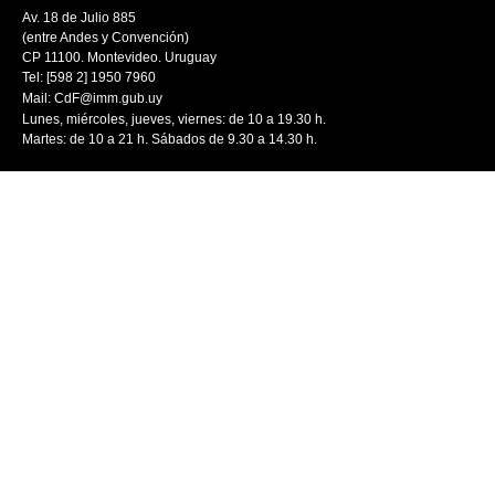
Av. 18 de Julio 885
(entre Andes y Convención)
CP 11100. Montevideo. Uruguay
Tel: [598 2] 1950 7960
Mail:
CdF@imm.gub.uy
Lunes, miércoles, jueves, viernes: de 10 a 19.30 h.
Martes: de 10 a 21 h. Sábados de 9.30 a 14.30 h.