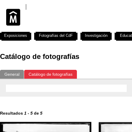
Exposiciones
Fotografías del CdF
Investigación
Educat
Catálogo de fotografías
General
Catálogo de fotografías
Resultados
1
-
5
de
5