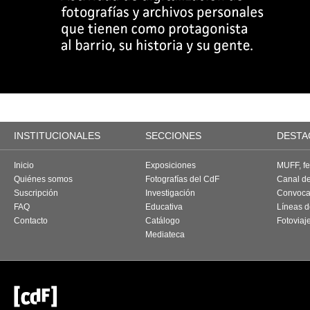
INSTITUCIONALES
SECCIONES
DESTA
Inicio
Exposiciones
MUFF, fes
Quiénes somos
Fotografías del CdF
Canal d
Suscripción
Investigación
Convoca
FAQ
Educativa
Líneas d
Contacto
Catálogo
Fotoviaj
Mediateca