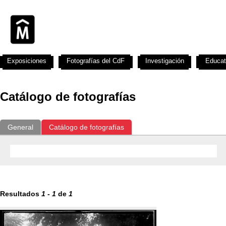
Exposiciones
Fotografías del CdF
Investigación
Educat
Catálogo de fotografías
General
Catálogo de fotografías
Resultados
1
-
1
de
1