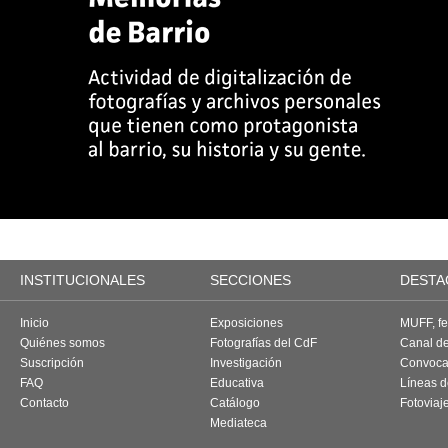
INSTITUCIONALES
SECCIONES
DESTA
Inicio
Exposiciones
MUFF, fes
Quiénes somos
Fotografías del CdF
Canal d
Suscripción
Investigación
Convoca
FAQ
Educativa
Líneas d
Contacto
Catálogo
Fotoviaj
Mediateca