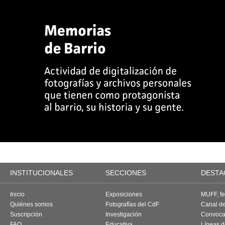
INSTITUCIONALES
SECCIONES
DESTA
Inicio
Exposiciones
MUFF, fes
Quiénes somos
Fotografías del CdF
Canal d
Suscripción
Investigación
Convoca
FAQ
Educativa
Líneas d