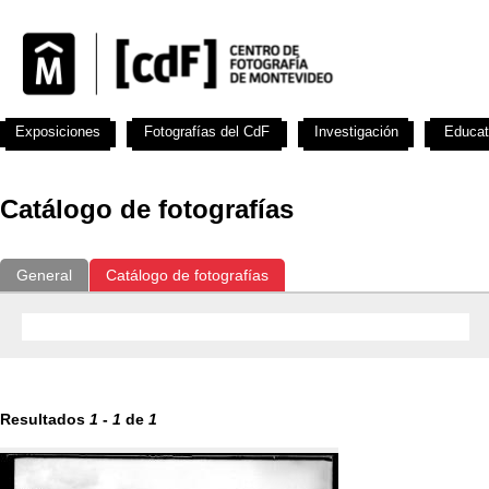
Exposiciones
Fotografías del CdF
Investigación
Educat
Catálogo de fotografías
General
Catálogo de fotografías
Resultados
1
-
1
de
1