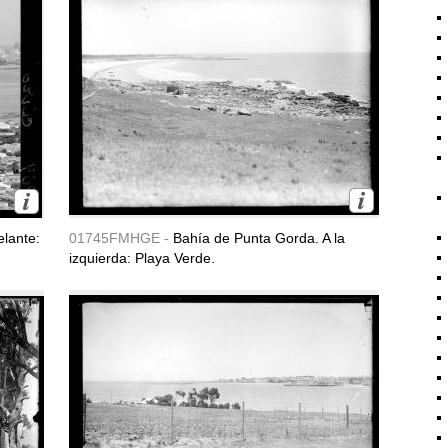
lante:
01745FMHGE -
Bahía de Punta Gorda. A la
izquierda: Playa Verde.