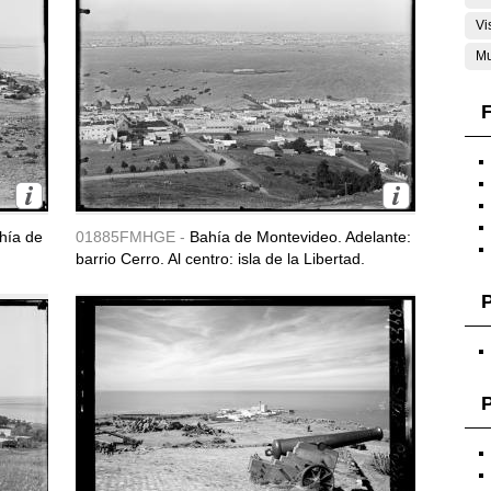
Vi
Mu
F
ahía de
01885FMHGE -
Bahía de Montevideo. Adelante:
barrio Cerro. Al centro: isla de la Libertad.
P