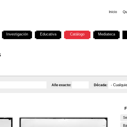
Inicio
Qu
Investigación
Educativa
Catálogo
Mediateca
s
Año exacto:
Década:
F
Se
Ba