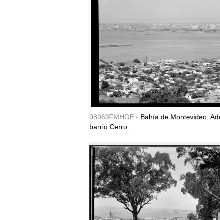
08969FMHGE -
Bahía de Montevideo. Ade
barrio Cerro.