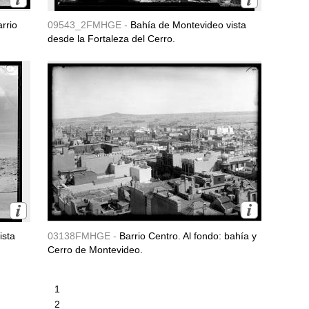
rrio
09543_2FMHGE -
Bahía de Montevideo vista
desde la Fortaleza del Cerro.
ista
03138FMHGE -
Barrio Centro. Al fondo: bahía y
Cerro de Montevideo.
1
2