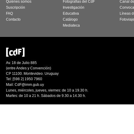
Quiénes somos
Fotografías del CdF
Canal d
Suscripción
Investigación
Convoca
FAQ
Educativa
Líneas d
Contacto
Catálogo
Fotoviaj
Mediateca
Av. 18 de Julio 885
(entre Andes y Convención)
CP 11100. Montevideo. Uruguay
Tel: [598 2] 1950 7960
Mail:
CdF@imm.gub.uy
Lunes, miércoles, jueves, viernes: de 10 a 19.30 h.
Martes: de 10 a 21 h. Sábados de 9.30 a 14.30 h.