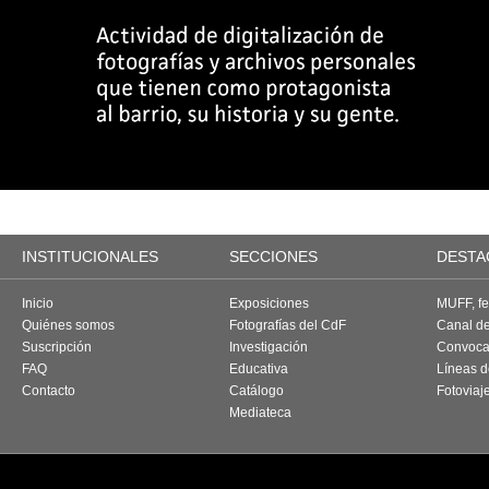
INSTITUCIONALES
SECCIONES
DESTA
Inicio
Exposiciones
MUFF, fes
Quiénes somos
Fotografías del CdF
Canal d
Suscripción
Investigación
Convoca
FAQ
Educativa
Líneas d
Contacto
Catálogo
Fotoviaj
Mediateca