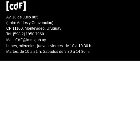
Av. 18 de Julio 885
(entre Andes y Convención)
CP 11100. Montevideo. Uruguay
Tel: [598 2] 1950 7960
Mail:
CdF@imm.gub.uy
Lunes, miércoles, jueves, viernes: de 10 a 19.30 h.
Martes: de 10 a 21 h. Sábados de 9.30 a 14.30 h.