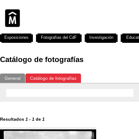
Exposiciones
Fotografías del CdF
Investigación
Educat
Catálogo de fotografías
General
Catálogo de fotografías
Resultados
1
-
1
de
1