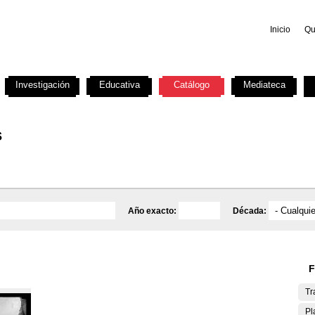
Inicio
Qu
Investigación
Educativa
Catálogo
Mediateca
s
Año exacto:
Década:
F
Tr
Pl