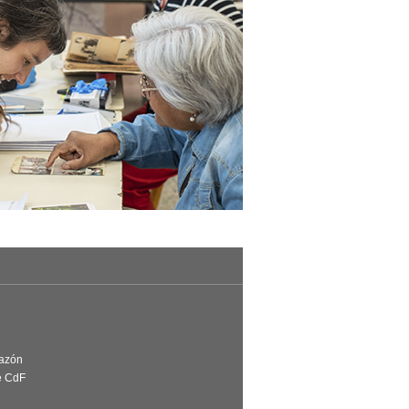
Razón
e CdF