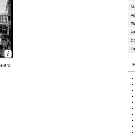
Mu
Vi
Pl
Pa
C
Fu
P
entro: