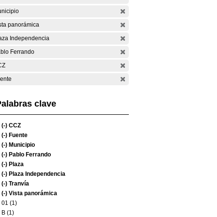
nicipio
sta panorámica
aza Independencia
blo Ferrando
CZ
ente
alabras clave
(-)
CCZ
(-)
Fuente
(-)
Municipio
(-)
Pablo Ferrando
(-)
Plaza
(-)
Plaza Independencia
(-)
Tranvía
(-)
Vista panorámica
01 (1)
B (1)