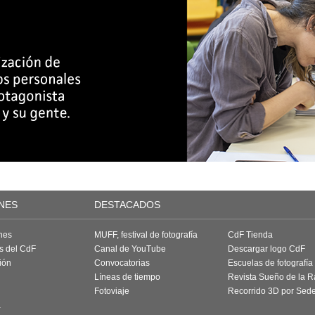
NES
DESTACADOS
nes
MUFF, festival de fotografía
CdF Tienda
as del CdF
Canal de YouTube
Descargar logo CdF
ión
Convocatorias
Escuelas de fotografía
Líneas de tiempo
Revista Sueño de la 
Fotoviaje
Recorrido 3D por Sed
a