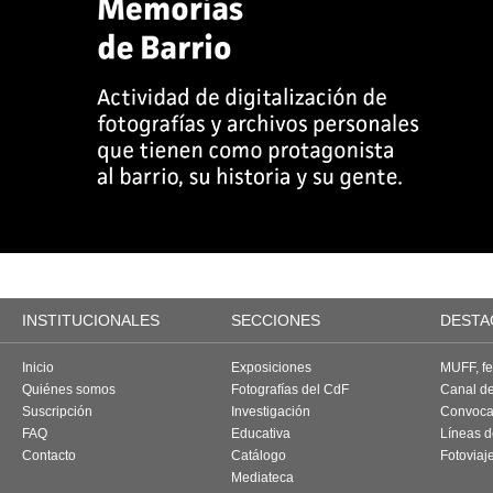
INSTITUCIONALES
SECCIONES
DESTA
Inicio
Exposiciones
MUFF, fes
Quiénes somos
Fotografías del CdF
Canal d
Suscripción
Investigación
Convoca
FAQ
Educativa
Líneas d
Contacto
Catálogo
Fotoviaj
Mediateca