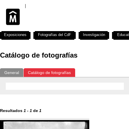
Exposiciones
Fotografías del CdF
Investigación
Educat
Catálogo de fotografías
General
Catálogo de fotografías
Resultados
1
-
1
de
1