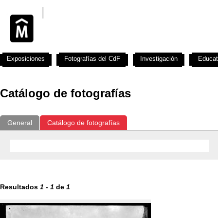
Exposiciones
Fotografías del CdF
Investigación
Educat
Catálogo de fotografías
General
Catálogo de fotografías
Resultados
1
-
1
de
1