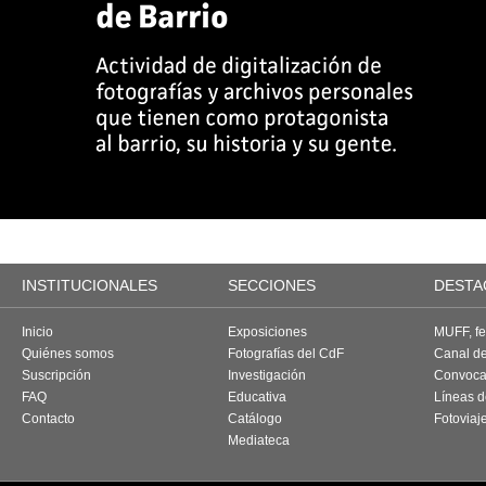
INSTITUCIONALES
SECCIONES
DESTA
Inicio
Exposiciones
MUFF, fes
Quiénes somos
Fotografías del CdF
Canal d
Suscripción
Investigación
Convoca
FAQ
Educativa
Líneas d
Contacto
Catálogo
Fotoviaj
Mediateca