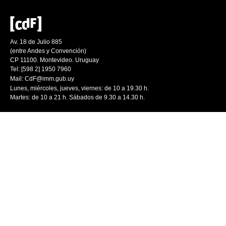
Av. 18 de Julio 885
(entre Andes y Convención)
CP 11100. Montevideo. Uruguay
Tel: [598 2] 1950 7960
Mail:
CdF@imm.gub.uy
Lunes, miércoles, jueves, viernes: de 10 a 19.30 h.
Martes: de 10 a 21 h. Sábados de 9.30 a 14.30 h.