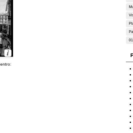
Mu
Vi
Pl
Pa
01
P
entro: