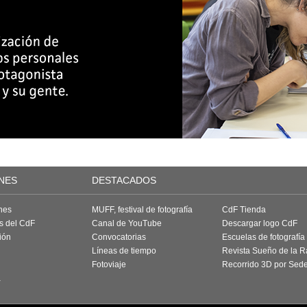
NES
DESTACADOS
nes
MUFF, festival de fotografía
CdF Tienda
as del CdF
Canal de YouTube
Descargar logo CdF
ión
Convocatorias
Escuelas de fotografía
Líneas de tiempo
Revista Sueño de la 
Fotoviaje
Recorrido 3D por Sed
a