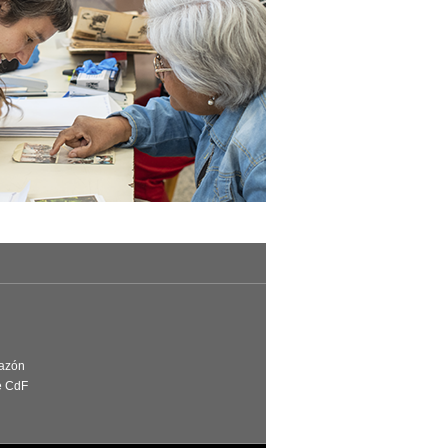
Razón
e CdF