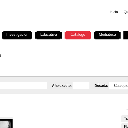
Inicio
Qu
Investigación
Educativa
Catálogo
Mediateca
s
Año exacto:
Década:
F
Tr
Pl