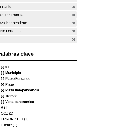
nicipio
sta panorámica
aza Independencia
blo Ferrando
alabras clave
(-)
01
(-)
Municipio
(-)
Pablo Ferrando
(-)
Plaza
(-)
Plaza Independencia
(-)
Tranvía
(-)
Vista panorámica
B (1)
CCZ (1)
ERROR 413H (1)
Fuente (1)