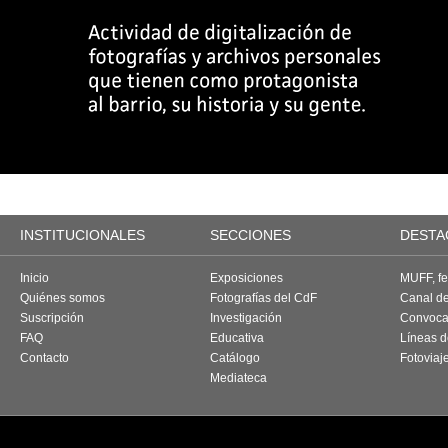
INSTITUCIONALES
SECCIONES
DESTA
Inicio
Exposiciones
MUFF, fes
Quiénes somos
Fotografías del CdF
Canal d
Suscripción
Investigación
Convoca
FAQ
Educativa
Líneas d
Contacto
Catálogo
Fotoviaj
Mediateca