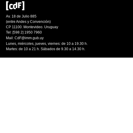
Av. 18 de Julio 885
(entre Andes y Convención)
CP 11100. Montevideo. Uruguay
Tel: [598 2] 1950 7960
Mail:
CdF@imm.gub.uy
Lunes, miércoles, jueves, viernes: de 10 a 19.30 h.
Martes: de 10 a 21 h. Sábados de 9.30 a 14.30 h.