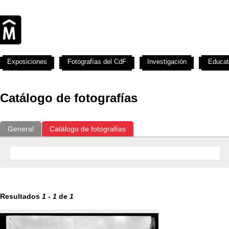
Exposiciones
Fotografías del CdF
Investigación
Educat
Catálogo de fotografías
General
Catálogo de fotografías
Resultados
1
-
1
de
1