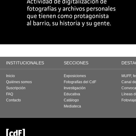
INSTITUCIONALES
SECCIONES
DESTA
Inicio
Exposiciones
MUFF, fes
Quiénes somos
Fotografías del CdF
Canal d
Suscripción
Investigación
Convoca
FAQ
Educativa
Líneas d
Contacto
Catálogo
Fotoviaj
Mediateca