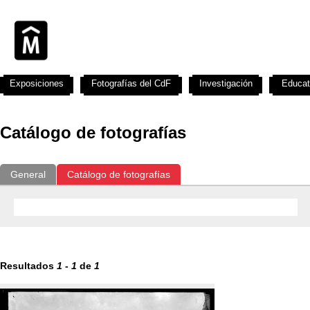
Exposiciones
Fotografías del CdF
Investigación
Educat
Catálogo de fotografías
General
Catálogo de fotografías
Resultados
1
-
1
de
1