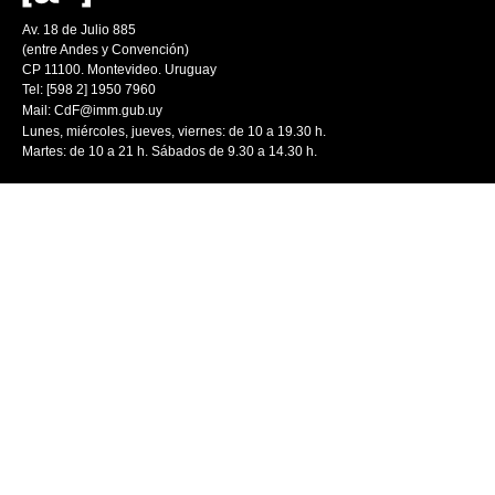
Av. 18 de Julio 885
(entre Andes y Convención)
CP 11100. Montevideo. Uruguay
Tel: [598 2] 1950 7960
Mail:
CdF@imm.gub.uy
Lunes, miércoles, jueves, viernes: de 10 a 19.30 h.
Martes: de 10 a 21 h. Sábados de 9.30 a 14.30 h.