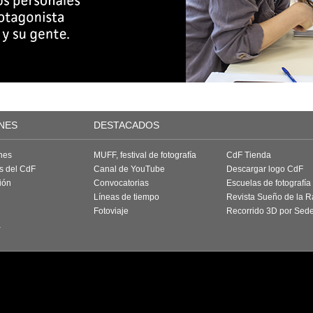
NES
DESTACADOS
nes
MUFF, festival de fotografía
CdF Tienda
as del CdF
Canal de YouTube
Descargar logo CdF
ión
Convocatorias
Escuelas de fotografía
Líneas de tiempo
Revista Sueño de la 
Fotoviaje
Recorrido 3D por Sed
a