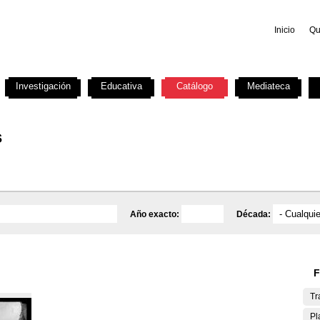
Inicio
Qu
Investigación
Educativa
Catálogo
Mediateca
s
Año exacto:
Década:
F
Tr
Pl