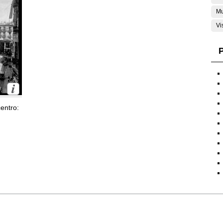
Mu
Vi
P
entro: