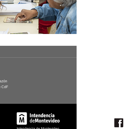
Razón
e CdF
Intendencia de Montevideo