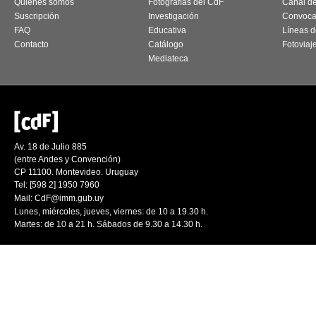
Quiénes somos
Fotografías del CdF
Canal d
Suscripción
Investigación
Convoca
FAQ
Educativa
Líneas d
Contacto
Catálogo
Fotoviaj
Mediateca
Av. 18 de Julio 885
(entre Andes y Convención)
CP 11100. Montevideo. Uruguay
Tel: [598 2] 1950 7960
Mail:
CdF@imm.gub.uy
Lunes, miércoles, jueves, viernes: de 10 a 19.30 h.
Martes: de 10 a 21 h. Sábados de 9.30 a 14.30 h.