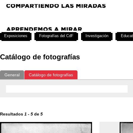
Exposiciones
Fotografías del CdF
Investigación
Educat
Catálogo de fotografías
General
Catálogo de fotografías
Resultados
1
-
5
de
5