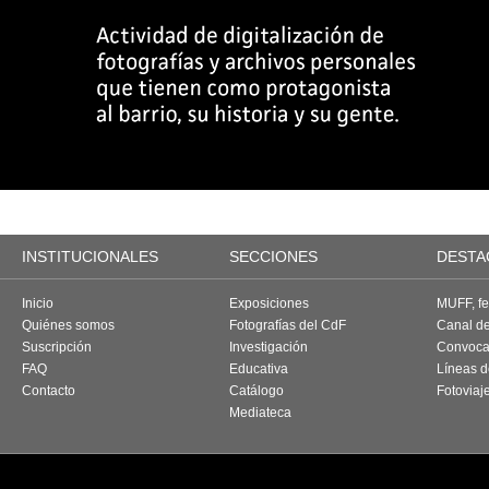
INSTITUCIONALES
SECCIONES
DESTA
Inicio
Exposiciones
MUFF, fes
Quiénes somos
Fotografías del CdF
Canal d
Suscripción
Investigación
Convoca
FAQ
Educativa
Líneas d
Contacto
Catálogo
Fotoviaj
Mediateca