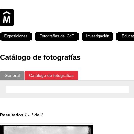
Exposiciones
Fotografías del CdF
Investigación
Educat
Catálogo de fotografías
General
Catálogo de fotografías
Resultados
1
-
1
de
1