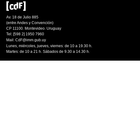
Av. 18 de Julio 885
(entre Andes y Convención)
CP 11100. Montevideo. Uruguay
Tel: [598 2] 1950 7960
Mail:
CdF@imm.gub.uy
Lunes, miércoles, jueves, viernes: de 10 a 19.30 h.
Martes: de 10 a 21 h. Sábados de 9.30 a 14.30 h.