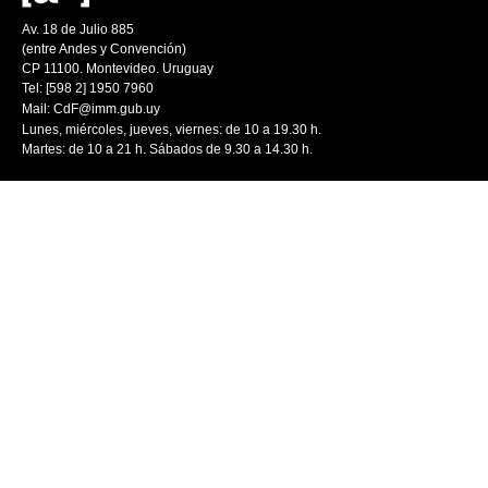
Av. 18 de Julio 885
(entre Andes y Convención)
CP 11100. Montevideo. Uruguay
Tel: [598 2] 1950 7960
Mail:
CdF@imm.gub.uy
Lunes, miércoles, jueves, viernes: de 10 a 19.30 h.
Martes: de 10 a 21 h. Sábados de 9.30 a 14.30 h.