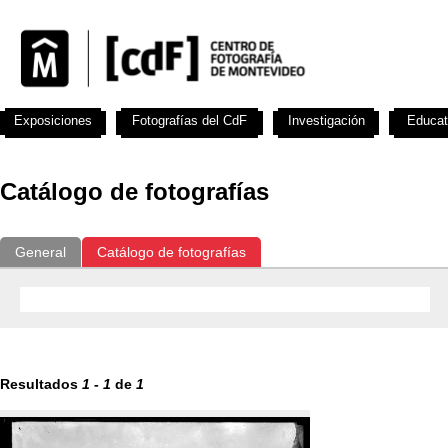
Exposiciones
Fotografías del CdF
Investigación
Educat
Catálogo de fotografías
General
Catálogo de fotografías
Resultados
1
-
1
de
1