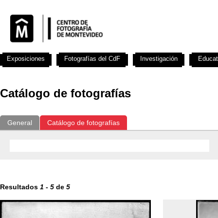
Exposiciones
Fotografías del CdF
Investigación
Educat
Catálogo de fotografías
General
Catálogo de fotografías
Resultados
1
-
5
de
5