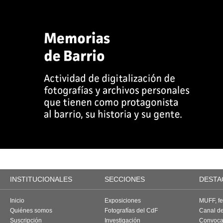
INSTITUCIONALES
SECCIONES
DESTA
Inicio
Exposiciones
MUFF, fes
Quiénes somos
Fotografías del CdF
Canal d
Suscripción
Investigación
Convoca