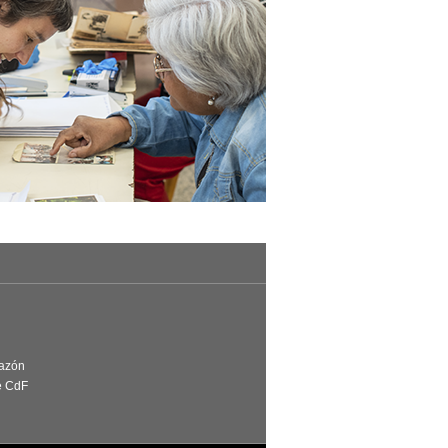
Razón
e CdF