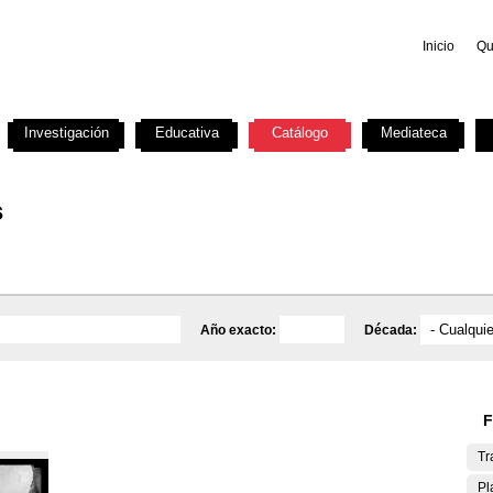
Inicio
Qu
Investigación
Educativa
Catálogo
Mediateca
s
Año exacto:
Década:
F
Tr
Pl