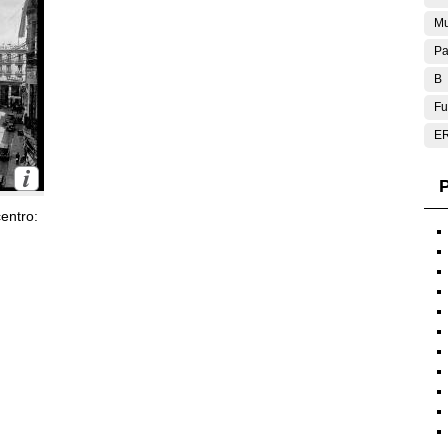
Mu
Pa
B
Fu
E
P
entro: