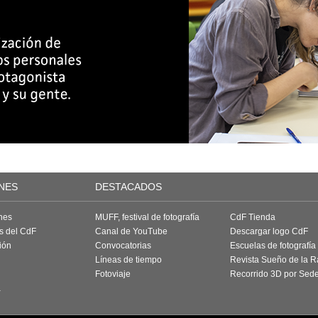
NES
DESTACADOS
nes
MUFF, festival de fotografía
CdF Tienda
as del CdF
Canal de YouTube
Descargar logo CdF
ión
Convocatorias
Escuelas de fotografía
Líneas de tiempo
Revista Sueño de la 
Fotoviaje
Recorrido 3D por Sed
a