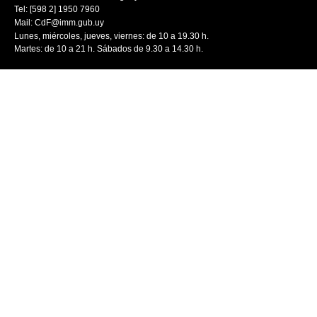
Tel: [598 2] 1950 7960
Mail:
CdF@imm.gub.uy
Lunes, miércoles, jueves, viernes: de 10 a 19.30 h.
Martes: de 10 a 21 h. Sábados de 9.30 a 14.30 h.