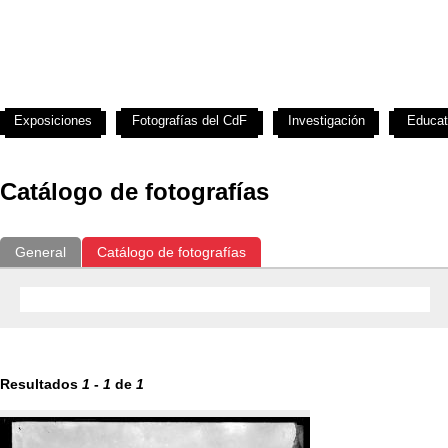
Exposiciones
Fotografías del CdF
Investigación
Educat
Catálogo de fotografías
General
Catálogo de fotografías
Resultados
1
-
1
de
1