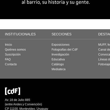
INSTITUCIONALES
SECCIONES
DESTA
Inicio
Exposiciones
MUFF, fes
Quiénes somos
Fotografías del CdF
Canal d
Suscripción
Investigación
Convoca
FAQ
Educativa
Líneas d
Contacto
Catálogo
Fotoviaj
Mediateca
Av. 18 de Julio 885
(entre Andes y Convención)
CP 11100. Montevideo. Uruguay