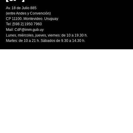
Av. 18 de Julio 885
(entre Andes y Convención)
CP 11100. Montevideo. Uruguay
Tel: [598 2] 1950 7960
Mail:
CdF@imm.gub.uy
Lunes, miércoles, jueves, viernes: de 10 a 19.30 h.
Martes: de 10 a 21 h. Sábados de 9.30 a 14.30 h.