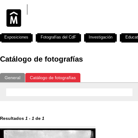
Exposiciones
Fotografías del CdF
Investigación
Educat
Catálogo de fotografías
General
Catálogo de fotografías
Resultados
1
-
1
de
1