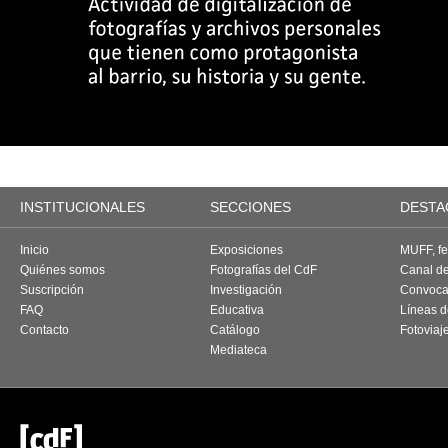
INSTITUCIONALES
SECCIONES
DESTA
Inicio
Exposiciones
MUFF, fes
Quiénes somos
Fotografías del CdF
Canal d
Suscripción
Investigación
Convoca
FAQ
Educativa
Líneas d
Contacto
Catálogo
Fotoviaj
Mediateca