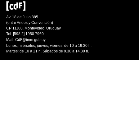
Av. 18 de Julio 885
(entre Andes y Convención)
CP 11100. Montevideo. Uruguay
Tel: [598 2] 1950 7960
Mail:
CdF@imm.gub.uy
Lunes, miércoles, jueves, viernes: de 10 a 19.30 h.
Martes: de 10 a 21 h. Sábados de 9.30 a 14.30 h.