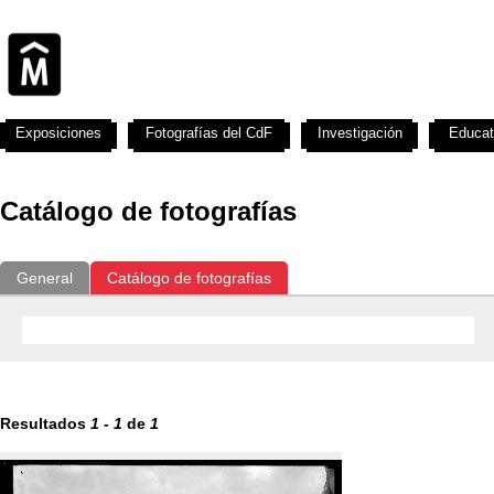
Exposiciones
Fotografías del CdF
Investigación
Educat
Catálogo de fotografías
General
Catálogo de fotografías
Resultados
1
-
1
de
1