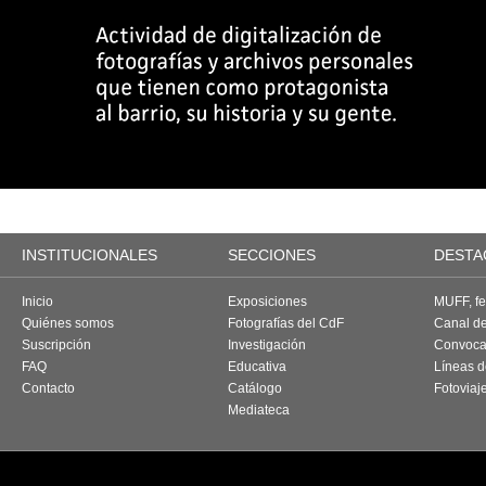
INSTITUCIONALES
SECCIONES
DESTA
Inicio
Exposiciones
MUFF, fes
Quiénes somos
Fotografías del CdF
Canal d
Suscripción
Investigación
Convoca
FAQ
Educativa
Líneas d
Contacto
Catálogo
Fotoviaj
Mediateca