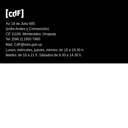
Av. 18 de Julio 885
(entre Andes y Convención)
CP 11100. Montevideo. Uruguay
Tel: [598 2] 1950 7960
Mail:
CdF@imm.gub.uy
Lunes, miércoles, jueves, viernes: de 10 a 19.30 h.
Martes: de 10 a 21 h. Sábados de 9.30 a 14.30 h.