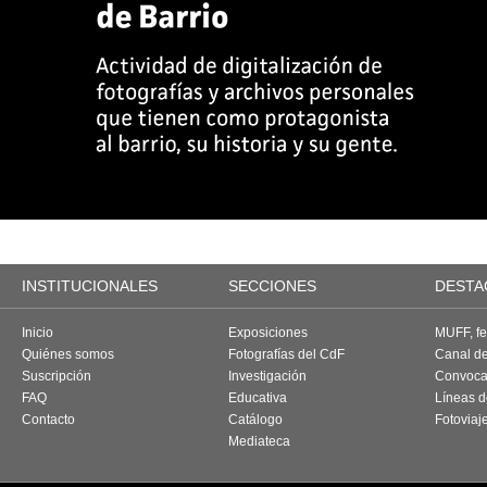
INSTITUCIONALES
SECCIONES
DESTA
Inicio
Exposiciones
MUFF, fes
Quiénes somos
Fotografías del CdF
Canal d
Suscripción
Investigación
Convoca
FAQ
Educativa
Líneas d
Contacto
Catálogo
Fotoviaj
Mediateca