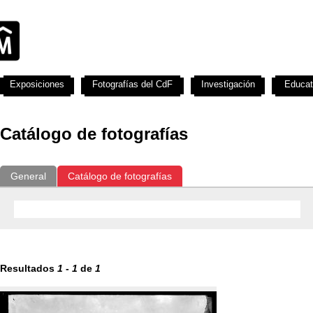
Exposiciones
Fotografías del CdF
Investigación
Educat
Catálogo de fotografías
General
Catálogo de fotografías
Resultados
1
-
1
de
1