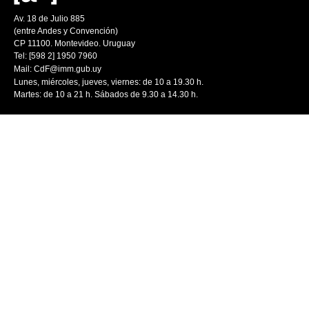
Av. 18 de Julio 885
(entre Andes y Convención)
CP 11100. Montevideo. Uruguay
Tel: [598 2] 1950 7960
Mail:
CdF@imm.gub.uy
Lunes, miércoles, jueves, viernes: de 10 a 19.30 h.
Martes: de 10 a 21 h. Sábados de 9.30 a 14.30 h.