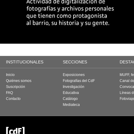
INSTITUCIONALES
SECCIONES
DESTA
Inicio
Exposiciones
MUFF, fes
Quiénes somos
Fotografías del CdF
Canal d
Suscripción
Investigación
Convoca
FAQ
Educativa
Líneas d
Contacto
Catálogo
Fotoviaj
Mediateca