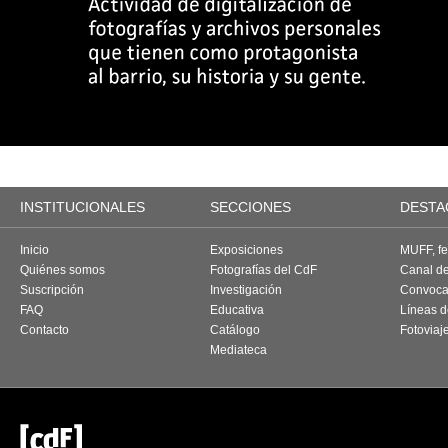
INSTITUCIONALES
SECCIONES
DESTA
Inicio
Exposiciones
MUFF, fes
Quiénes somos
Fotografías del CdF
Canal d
Suscripción
Investigación
Convoca
FAQ
Educativa
Líneas d
Contacto
Catálogo
Fotoviaj
Mediateca