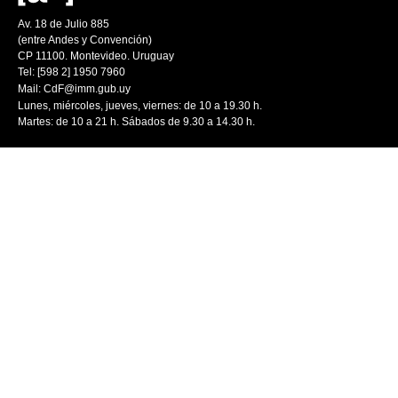
Av. 18 de Julio 885
(entre Andes y Convención)
CP 11100. Montevideo. Uruguay
Tel: [598 2] 1950 7960
Mail:
CdF@imm.gub.uy
Lunes, miércoles, jueves, viernes: de 10 a 19.30 h.
Martes: de 10 a 21 h. Sábados de 9.30 a 14.30 h.