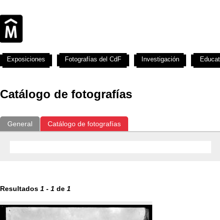
Exposiciones
Fotografías del CdF
Investigación
Educat
Catálogo de fotografías
General
Catálogo de fotografías
Resultados
1
-
1
de
1