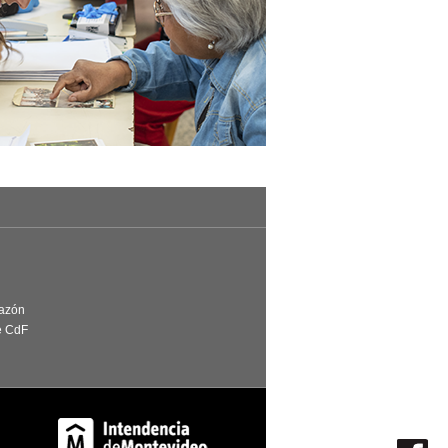
Razón
e CdF