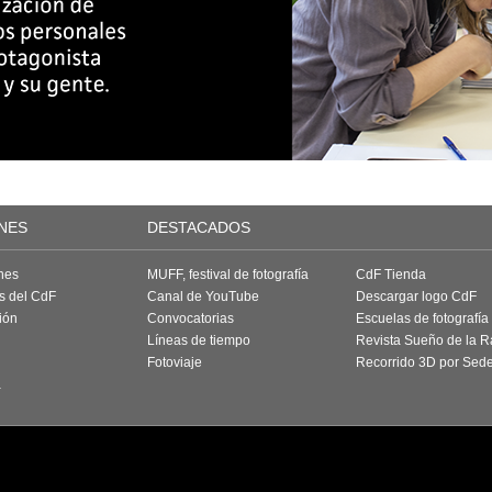
NES
DESTACADOS
nes
MUFF, festival de fotografía
CdF Tienda
as del CdF
Canal de YouTube
Descargar logo CdF
ión
Convocatorias
Escuelas de fotografía
Líneas de tiempo
Revista Sueño de la 
Fotoviaje
Recorrido 3D por Sed
a