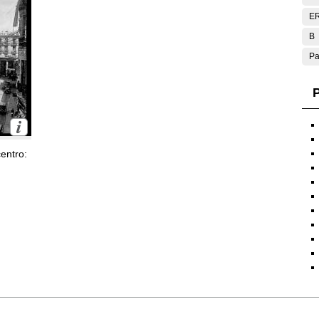
E
B
Pa
P
entro: