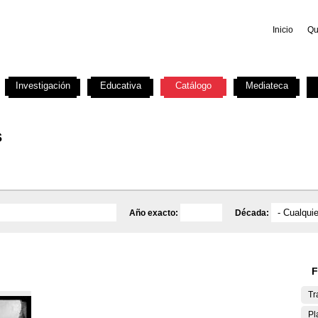
Inicio
Qu
Investigación
Educativa
Catálogo
Mediateca
s
Año exacto:
Década:
F
Tr
Pl