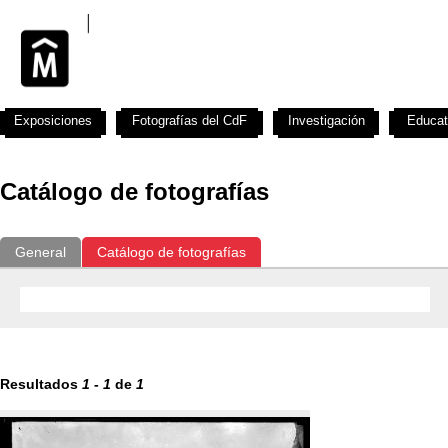
Exposiciones
Fotografías del CdF
Investigación
Educat
Catálogo de fotografías
General
Catálogo de fotografías
Resultados
1
-
1
de
1