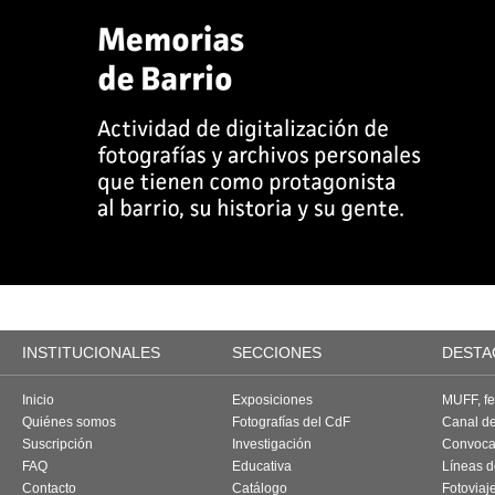
INSTITUCIONALES
SECCIONES
DESTA
Inicio
Exposiciones
MUFF, fes
Quiénes somos
Fotografías del CdF
Canal d
Suscripción
Investigación
Convoca
FAQ
Educativa
Líneas d
Contacto
Catálogo
Fotoviaj