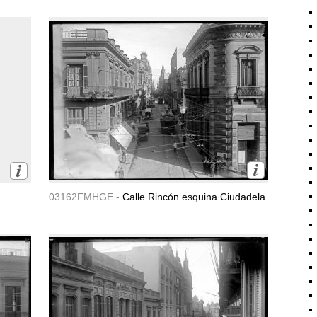
03162FMHGE -
Calle Rincón esquina Ciudadela.