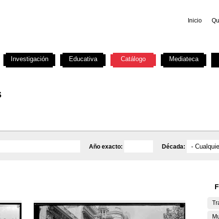
Inicio
Qu
Investigación
Educativa
Catálogo
Mediateca
s
Año exacto:
Década:
F
Tr
Mu