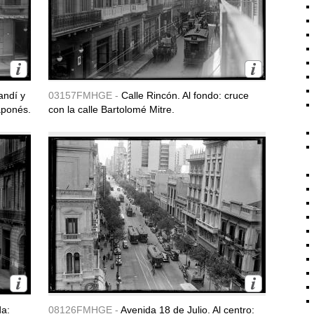
andí y
03157FMHGE -
Calle Rincón. Al fondo: cruce
aponés.
con la calle Bartolomé Mitre.
da:
08126FMHGE -
Avenida 18 de Julio. Al centro: