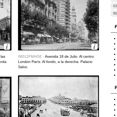
C
01
F
 las
08012FMHGE -
Avenida 18 de Julio. Al centro:
erda:
London París. Al fondo, a la derecha: Palacio
Salvo.