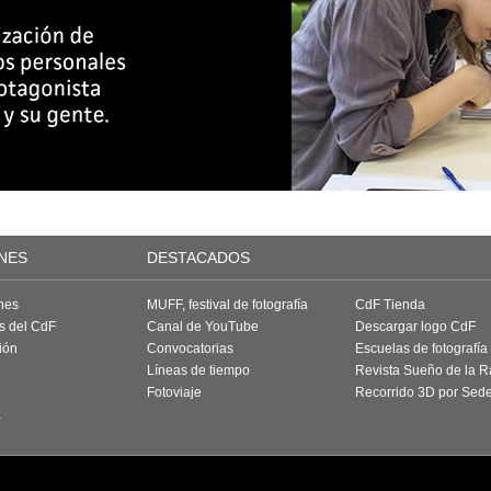
NES
DESTACADOS
nes
MUFF, festival de fotografía
CdF Tienda
as del CdF
Canal de YouTube
Descargar logo CdF
ión
Convocatorias
Escuelas de fotografía
Líneas de tiempo
Revista Sueño de la 
Fotoviaje
Recorrido 3D por Sed
a