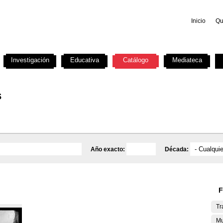
Inicio
Qu
Investigación
Educativa
Catálogo
Mediateca
s
Año exacto:
Década:
F
Tr
Mu