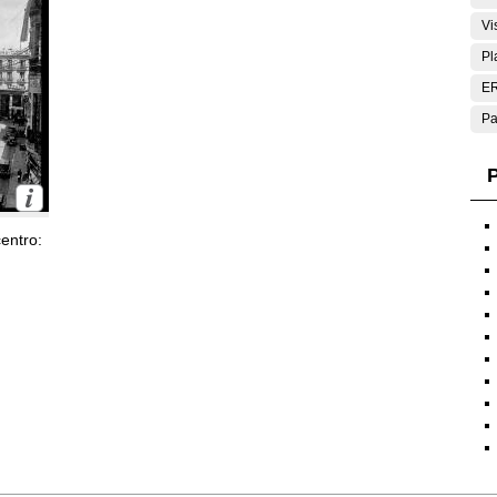
Vi
Pl
E
Pa
P
entro: