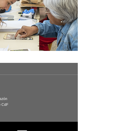
Razón
e CdF