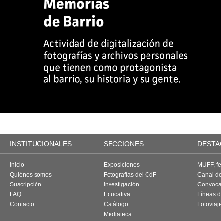
INSTITUCIONALES
SECCIONES
DESTA
Inicio
Exposiciones
MUFF, fes
Quiénes somos
Fotografías del CdF
Canal d
Suscripción
Investigación
Convoca
FAQ
Educativa
Líneas d
Contacto
Catálogo
Fotoviaj
Mediateca