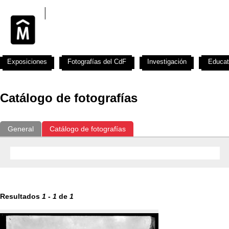
Exposiciones
Fotografías del CdF
Investigación
Educat
Catálogo de fotografías
General
Catálogo de fotografías
Resultados
1
-
1
de
1