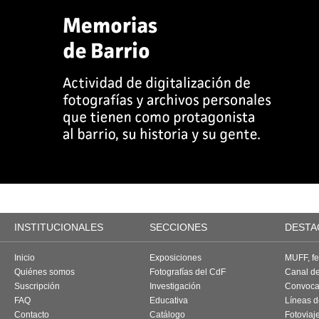
INSTITUCIONALES
SECCIONES
DESTA
Inicio
Exposiciones
MUFF, fes
Quiénes somos
Fotografías del CdF
Canal d
Suscripción
Investigación
Convoca
FAQ
Educativa
Líneas d
Contacto
Catálogo
Fotoviaj