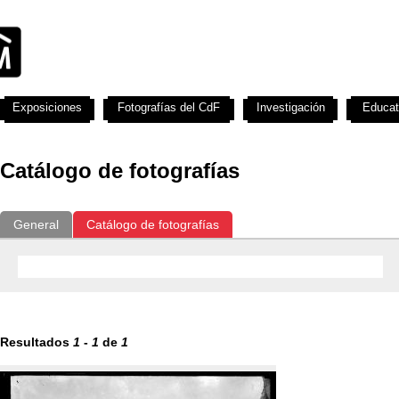
Exposiciones
Fotografías del CdF
Investigación
Educat
Catálogo de fotografías
General
Catálogo de fotografías
Resultados
1
-
1
de
1