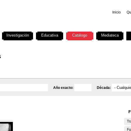
Inicio
Qu
Investigación
Educativa
Catálogo
Mediateca
s
Año exacto:
Década:
F
Tr
Fu