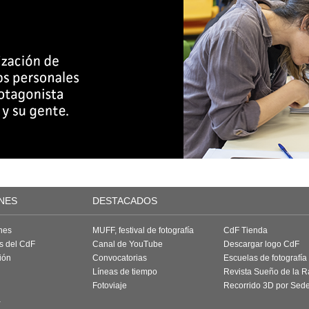
NES
DESTACADOS
nes
MUFF, festival de fotografía
CdF Tienda
as del CdF
Canal de YouTube
Descargar logo CdF
ión
Convocatorias
Escuelas de fotografía
Líneas de tiempo
Revista Sueño de la 
Fotoviaje
Recorrido 3D por Sed
a