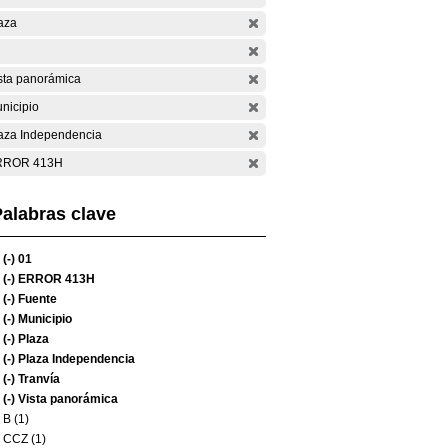
aza
sta panorámica
nicipio
aza Independencia
RROR 413H
alabras clave
(-)
01
(-)
ERROR 413H
(-)
Fuente
(-)
Municipio
(-)
Plaza
(-)
Plaza Independencia
(-)
Tranvía
(-)
Vista panorámica
B (1)
CCZ (1)