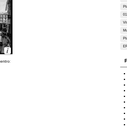
Pl
01
Vi
Mu
Pl
E
P
entro: