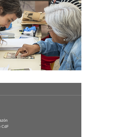
Razón
e CdF