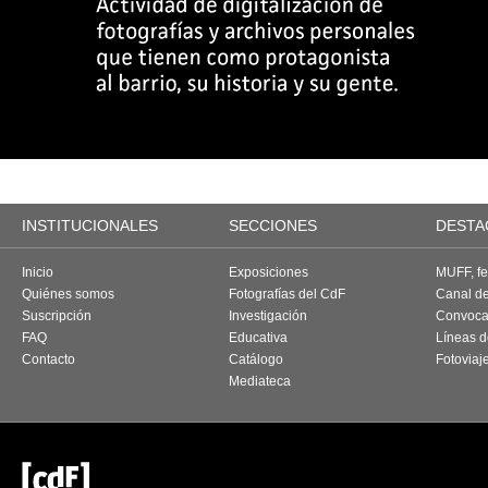
INSTITUCIONALES
SECCIONES
DESTA
Inicio
Exposiciones
MUFF, fes
Quiénes somos
Fotografías del CdF
Canal d
Suscripción
Investigación
Convoca
FAQ
Educativa
Líneas d
Contacto
Catálogo
Fotoviaj
Mediateca