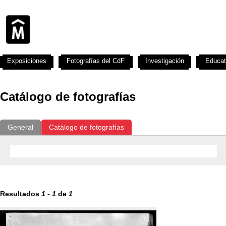
Exposiciones
Fotografías del CdF
Investigación
Educat
Catálogo de fotografías
General
Catálogo de fotografías
Resultados
1
-
1
de
1