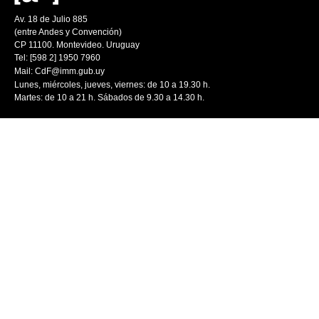
Av. 18 de Julio 885
(entre Andes y Convención)
CP 11100. Montevideo. Uruguay
Tel: [598 2] 1950 7960
Mail:
CdF@imm.gub.uy
Lunes, miércoles, jueves, viernes: de 10 a 19.30 h.
Martes: de 10 a 21 h. Sábados de 9.30 a 14.30 h.