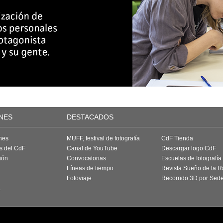
NES
DESTACADOS
nes
MUFF, festival de fotografía
CdF Tienda
as del CdF
Canal de YouTube
Descargar logo CdF
ión
Convocatorias
Escuelas de fotografía
Líneas de tiempo
Revista Sueño de la 
Fotoviaje
Recorrido 3D por Sed
a