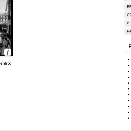
E
C
B
Pa
P
entro: