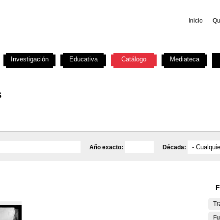
Inicio
Qu
Investigación
Educativa
Catálogo
Mediateca
s
Año exacto:
Década:
F
Tr
Fu