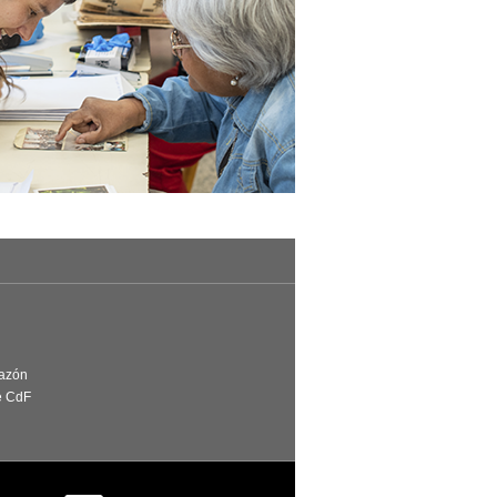
Razón
e CdF