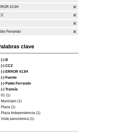
RROR 413H
CZ
blo Ferrando
alabras clave
(-)
B
(-)
CCZ
(-)
ERROR 413H
(-)
Fuente
(-)
Pablo Ferrando
(-)
Tranvía
01 (1)
Municipio (1)
Plaza (1)
Plaza Independencia (1)
Vista panorámica (1)