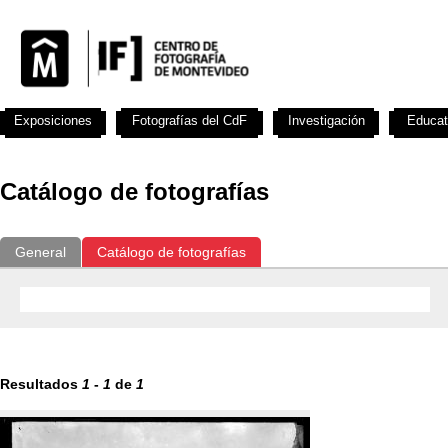
Exposiciones
Fotografías del CdF
Investigación
Educat
Catálogo de fotografías
General
Catálogo de fotografías
Resultados
1
-
1
de
1