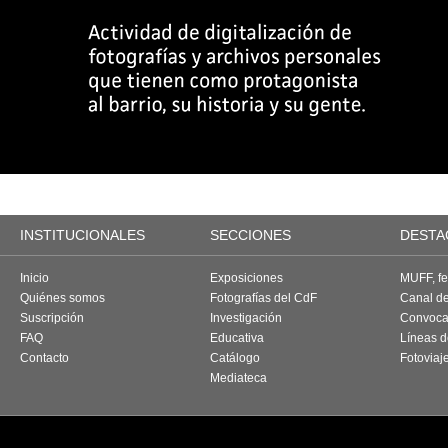
INSTITUCIONALES
SECCIONES
DESTA
Inicio
Exposiciones
MUFF, fes
Quiénes somos
Fotografías del CdF
Canal d
Suscripción
Investigación
Convoca
FAQ
Educativa
Líneas d
Contacto
Catálogo
Fotoviaj
Mediateca