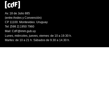
Av. 18 de Julio 885
(entre Andes y Convención)
CP 11100. Montevideo. Uruguay
Tel: [598 2] 1950 7960
Mail:
CdF@imm.gub.uy
Lunes, miércoles, jueves, viernes: de 10 a 19.30 h.
Martes: de 10 a 21 h. Sábados de 9.30 a 14.30 h.