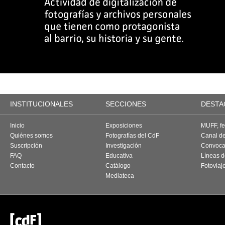
INSTITUCIONALES
SECCIONES
DESTA
Inicio
Exposiciones
MUFF, fes
Quiénes somos
Fotografías del CdF
Canal d
Suscripción
Investigación
Convoca
FAQ
Educativa
Líneas d
Contacto
Catálogo
Fotoviaj
Mediateca