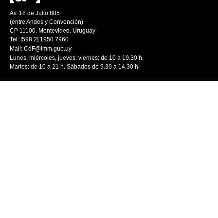
Av. 18 de Julio 885
(entre Andes y Convención)
CP 11100. Montevideo. Uruguay
Tel: [598 2] 1950 7960
Mail:
CdF@imm.gub.uy
Lunes, miércoles, jueves, viernes: de 10 a 19.30 h.
Martes: de 10 a 21 h. Sábados de 9.30 a 14.30 h.