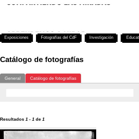
Exposiciones
Fotografías del CdF
Investigación
Educat
Catálogo de fotografías
General
Catálogo de fotografías
Resultados
1
-
1
de
1