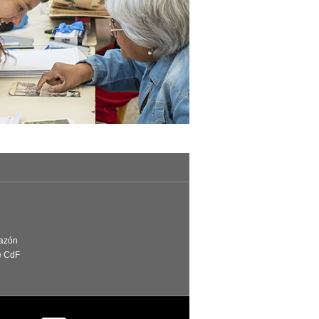
Razón
e CdF