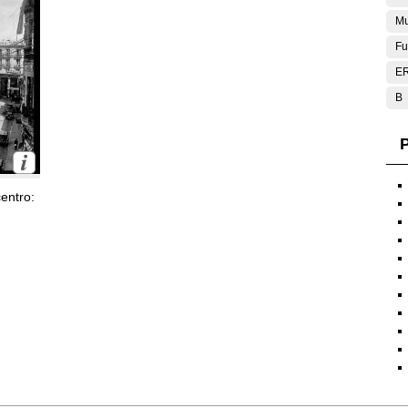
Mu
Fu
E
B
P
entro: