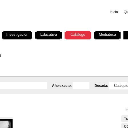
Inicio
Qu
Investigación
Educativa
Catálogo
Mediateca
s
Año exacto:
Década:
F
Tr
C