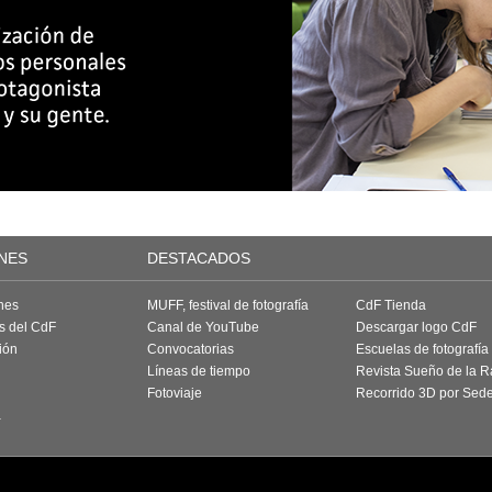
NES
DESTACADOS
nes
MUFF, festival de fotografía
CdF Tienda
as del CdF
Canal de YouTube
Descargar logo CdF
ión
Convocatorias
Escuelas de fotografía
Líneas de tiempo
Revista Sueño de la 
Fotoviaje
Recorrido 3D por Sed
a