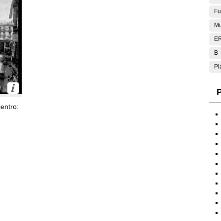
Fu
Mu
E
B
Pl
P
entro: