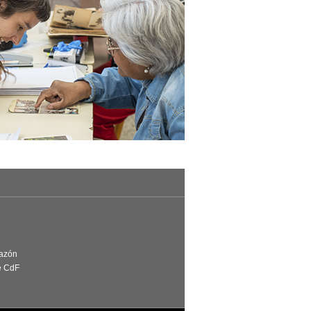
Razón
e CdF