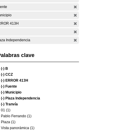
ente
nicipio
RROR 413H
aza Independencia
alabras clave
(-)
B
(-)
CCZ
(-)
ERROR 413H
(-)
Fuente
(-)
Municipio
(-)
Plaza Independencia
(-)
Tranvía
01 (1)
Pablo Ferrando (1)
Plaza (1)
Vista panorámica (1)