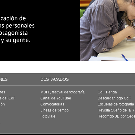
NES
DESTACADOS
nes
MUFF, festival de fotografía
CdF Tienda
as del CdF
Canal de YouTube
Descargar logo CdF
ión
Convocatorias
Escuelas de fotografía
Líneas de tiempo
Revista Sueño de la 
Fotoviaje
Recorrido 3D por Sed
a