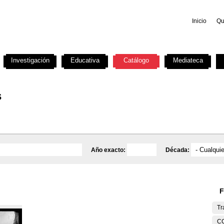
Inicio
Qu
Investigación
Educativa
Catálogo
Mediateca
s
Año exacto:
Década:
F
Tr
C