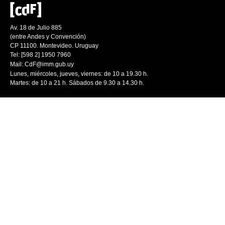
Av. 18 de Julio 885
(entre Andes y Convención)
CP 11100. Montevideo. Uruguay
Tel: [598 2] 1950 7960
Mail:
CdF@imm.gub.uy
Lunes, miércoles, jueves, viernes: de 10 a 19.30 h.
Martes: de 10 a 21 h. Sábados de 9.30 a 14.30 h.