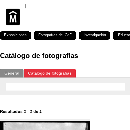
Exposiciones
Fotografías del CdF
Investigación
Educat
Catálogo de fotografías
General
Catálogo de fotografías
Resultados
1
-
1
de
1