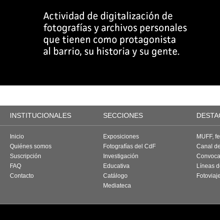
INSTITUCIONALES
SECCIONES
DESTA
Inicio
Exposiciones
MUFF, fes
Quiénes somos
Fotografías del CdF
Canal d
Suscripción
Investigación
Convoca
FAQ
Educativa
Líneas d
Contacto
Catálogo
Fotoviaj
Mediateca