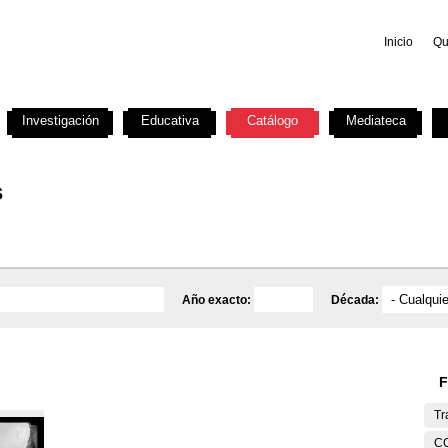
Inicio
Qu
Investigación
Educativa
Catálogo
Mediateca
s
Año exacto:
Década:
F
Tr
C