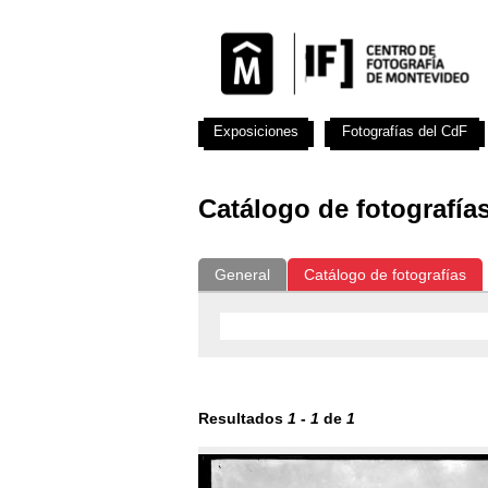
Exposiciones
Fotografías del CdF
Catálogo de fotografía
General
Catálogo de fotografías
Resultados
1
-
1
de
1