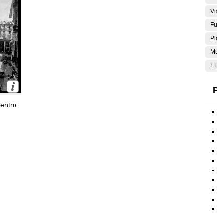
Vi
Fu
Pl
Mu
E
P
entro: