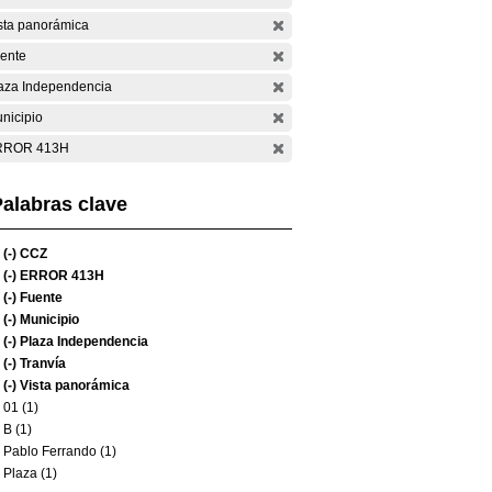
sta panorámica
ente
aza Independencia
nicipio
RROR 413H
alabras clave
(-)
CCZ
(-)
ERROR 413H
(-)
Fuente
(-)
Municipio
(-)
Plaza Independencia
(-)
Tranvía
(-)
Vista panorámica
01 (1)
B (1)
Pablo Ferrando (1)
Plaza (1)