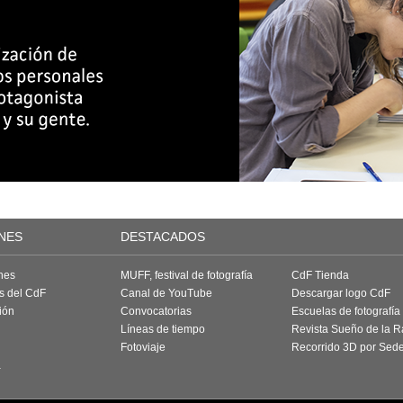
NES
DESTACADOS
nes
MUFF, festival de fotografía
CdF Tienda
as del CdF
Canal de YouTube
Descargar logo CdF
ión
Convocatorias
Escuelas de fotografía
Líneas de tiempo
Revista Sueño de la 
Fotoviaje
Recorrido 3D por Sed
a