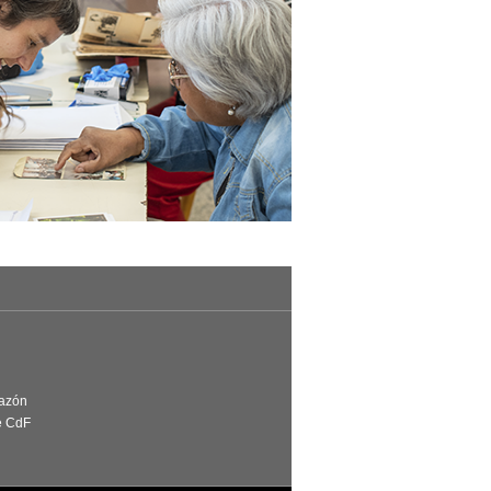
Razón
e CdF