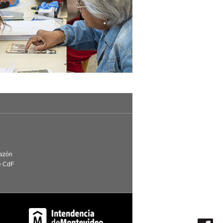
Razón
e CdF