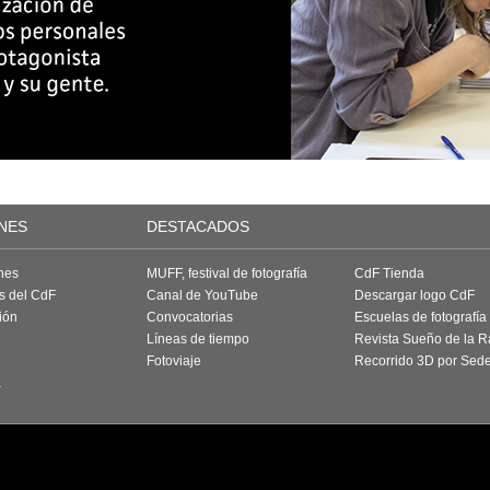
NES
DESTACADOS
nes
MUFF, festival de fotografía
CdF Tienda
as del CdF
Canal de YouTube
Descargar logo CdF
ión
Convocatorias
Escuelas de fotografía
Líneas de tiempo
Revista Sueño de la 
Fotoviaje
Recorrido 3D por Sed
a