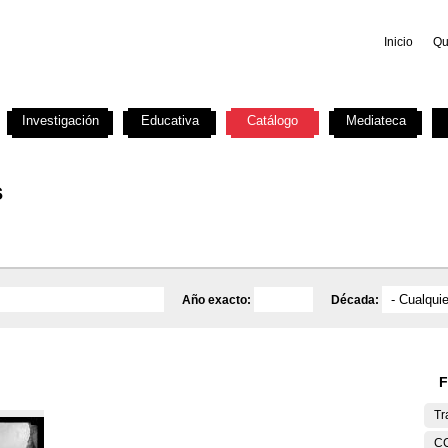
Inicio
Qu
Investigación
Educativa
Catálogo
Mediateca
s
Año exacto:
Década:
F
Tr
C