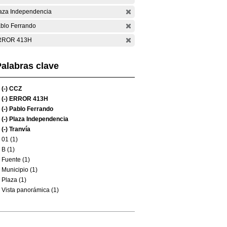
aza Independencia
blo Ferrando
RROR 413H
alabras clave
(-)
CCZ
(-)
ERROR 413H
(-)
Pablo Ferrando
(-)
Plaza Independencia
(-)
Tranvía
01 (1)
B (1)
Fuente (1)
Municipio (1)
Plaza (1)
Vista panorámica (1)