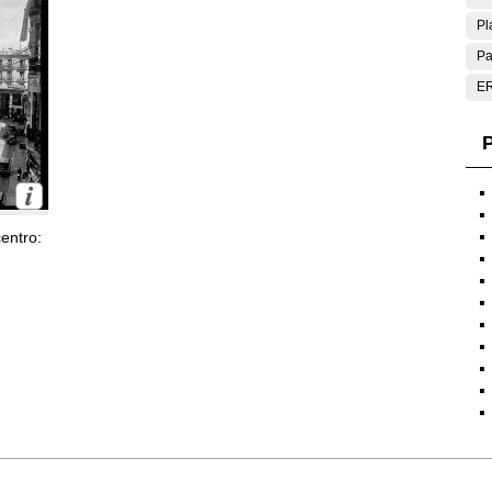
Pl
Pa
E
P
entro: