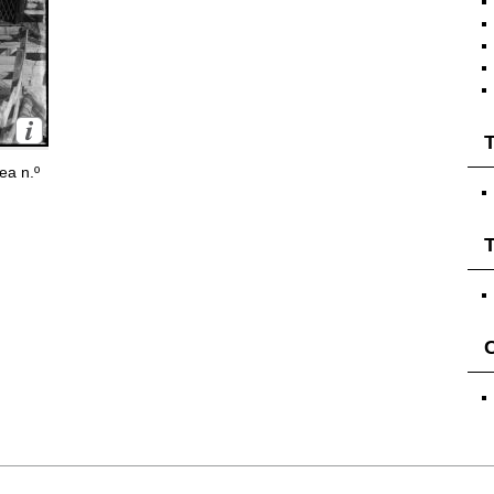
T
ea n.º
T