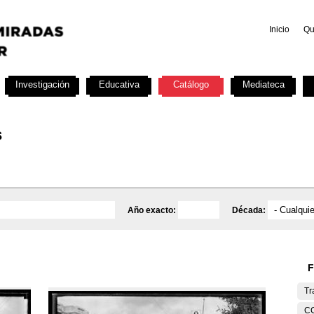
Inicio
Qu
Investigación
Educativa
Catálogo
Mediateca
s
Año exacto:
Década:
F
Tr
C