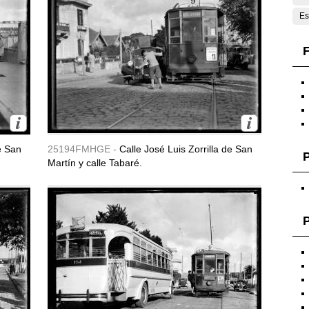
Es
F
e San
25194FMHGE -
Calle José Luis Zorrilla de San
Martín y calle Tabaré.
P