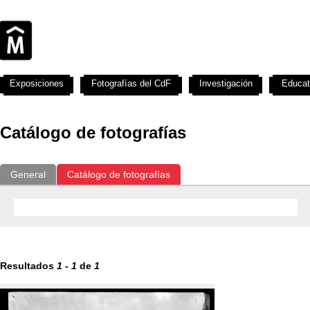
Exposiciones
Fotografías del CdF
Investigación
Educat
Catálogo de fotografías
General
Catálogo de fotografías
Resultados
1
-
1
de
1