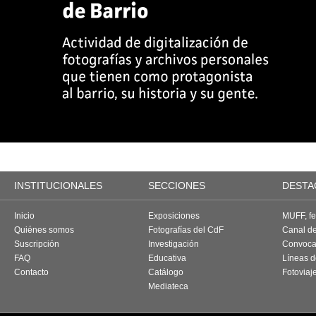
INSTITUCIONALES
SECCIONES
DESTA
Inicio
Exposiciones
MUFF, fes
Quiénes somos
Fotografías del CdF
Canal d
Suscripción
Investigación
Convoca
FAQ
Educativa
Líneas d
Contacto
Catálogo
Fotoviaj
Mediateca