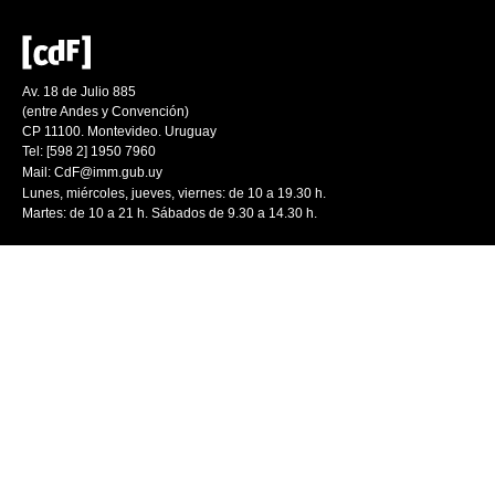
Av. 18 de Julio 885
(entre Andes y Convención)
CP 11100. Montevideo. Uruguay
Tel: [598 2] 1950 7960
Mail:
CdF@imm.gub.uy
Lunes, miércoles, jueves, viernes: de 10 a 19.30 h.
Martes: de 10 a 21 h. Sábados de 9.30 a 14.30 h.